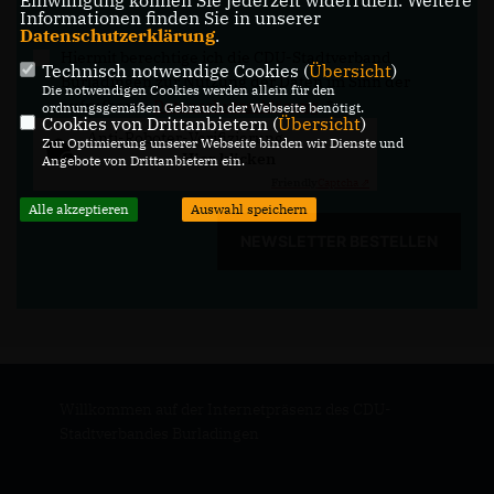
Einwilligung können Sie jederzeit widerrufen. Weitere
Informationen finden Sie in unserer
Datenschutzerklärung
.
Hiermit berechtige ich die CDU-Stadtverband
Technisch notwendige Cookies (
Übersicht
)
Burladingen zur Nutzung der Daten im Sinn der
Die notwendigen Cookies werden allein für den
aufrufbaren
Datenschutzerklärung
.
*
ordnungsgemäßen Gebrauch der Webseite benötigt.
Cookies von Drittanbietern (
Übersicht
)
Anti-Roboter-Verifizierung
Zur Optimierung unserer Webseite binden wir Dienste und
Hier klicken
Angebote von Drittanbietern ein.
Friendly
Captcha ⇗
Alle akzeptieren
Auswahl speichern
NEWSLETTER BESTELLEN
Willkommen auf der Internetpräsenz des CDU-
Stadtverbandes Burladingen